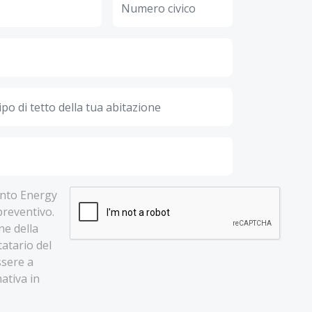
lento Energy
 preventivo.
ne della
tatario del
ssere a
ativa in