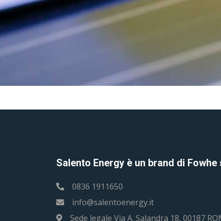
Salento Energy è un brand di Fowhe s.
0836 1911650
info@salentoenergy.it
Sede legale Via A. Salandra 18, 00187 R