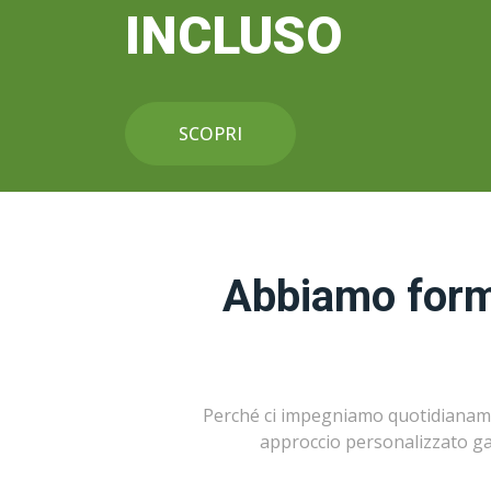
INCLUSO
SCOPRI
Abbiamo formu
Perché ci impegniamo quotidianament
approccio personalizzato ga