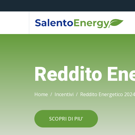
Reddito En
Home
Incentivi
Reddito Energetico 2024
SCOPRI DI PIU'