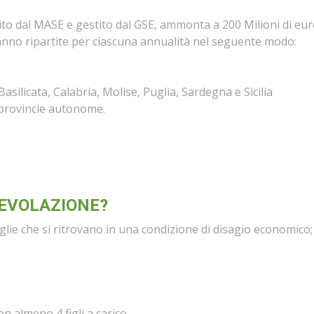
uito dal MASE e gestito dal GSE, ammonta a 200 Milioni di eu
ranno ripartite per ciascuna annualità nel seguente modo:
Basilicata, Calabria, Molise, Puglia, Sardegna e Sicilia
e provincie autonome.
GEVOLAZIONE?
glie che si ritrovano in una condizione di disagio economico;
n almeno 4 figli a carico