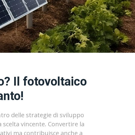
? Il fotovoltaico
anto!
ntro delle strategie di sviluppo
a scelta vincente. Convertire la
rativi ma contribuisce anche a