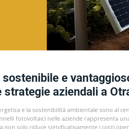
sostenibile e vantaggioso
e strategie aziendali a Otr
nergetica e la sostenibilità ambientale sono al ce
annelli fotovoltaici nelle aziende rappresenta un
ica non solo riduce significativamente i costi ope