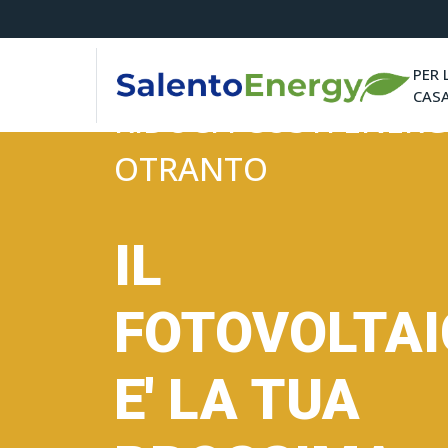
PER 
CAS
RIDUCI I COSTI ENERG
OTRANTO
IL
FOTOVOLTA
E' LA TUA