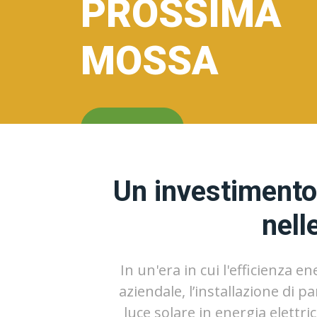
PROSSIMA
MOSSA
INIZIA
Un investimento 
nell
In un'era in cui l'efficienza e
aziendale, l’installazione di p
luce solare in energia elettr