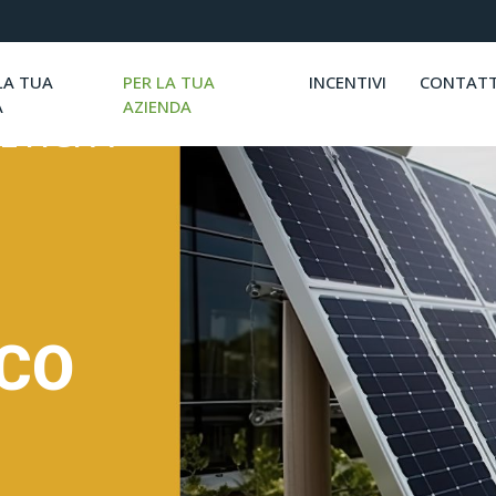
LA TUA
PER LA TUA
INCENTIVI
CONTATT
A
AZIENDA
ETICI A
ICO