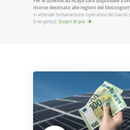
Per le aziende ad Acaya sarà disponibile a b
risorse destinato alle regioni del Mezzogior
si attende l’emanazione operativa dei bandi s
Energetici).
Scopri di più