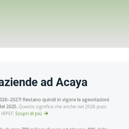
 aziende ad Acaya
 2026–2027! Restano quindi in vigore le agevolazioni
del 2025.
Questo significa che anche nel 2026 puoi
i IRPEF.
Scopri di più