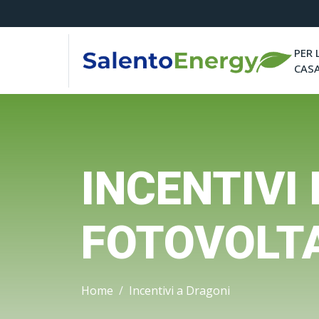
PER 
CAS
INCENTIVI
FOTOVOLTA
Home
Incentivi a Dragoni