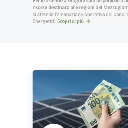
Per le aziende a Dragoni sarà disponibile a 
risorse destinato alle regioni del Mezzogior
si attende l’emanazione operativa dei bandi s
Energetici).
Scopri di più