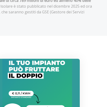
le di circa 789 milioni di euro ed almeno 40% delle
risolare è stato pubblicato nel dicembre 2025 ed ora
 che saranno gestiti da GSE (Gestore dei Servizi