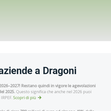
 aziende a Dragoni
l 2026–2027! Restano quindi in vigore le agevolazioni
del 2025.
Questo significa che anche nel 2026 puoi
i IRPEF.
Scopri di più