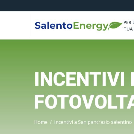
PER 
TUA
INCENTIVI
FOTOVOLTA
Home
Incentivi a San pancrazio salentino