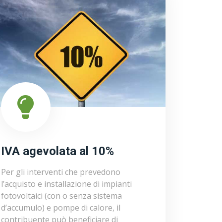
IVA agevolata al 10%
Per gli interventi che prevedono
l’acquisto e installazione di impianti
fotovoltaici (con o senza sistema
d’accumulo) e pompe di calore, il
contribuente può beneficiare di