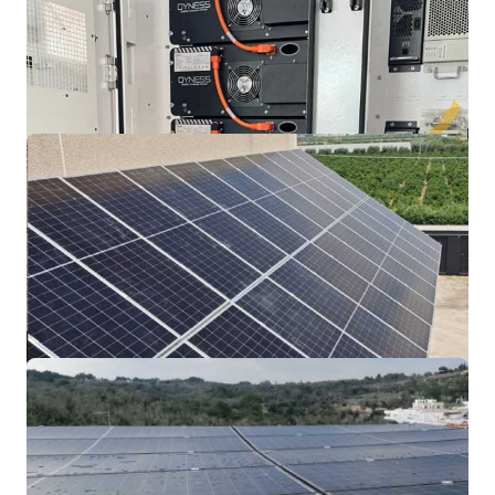
Accumulo all-in-one
Bari
Sistema di accumulo all-in-one con
raffreddamento ad aria, da 80 kWh
Impianto industriale