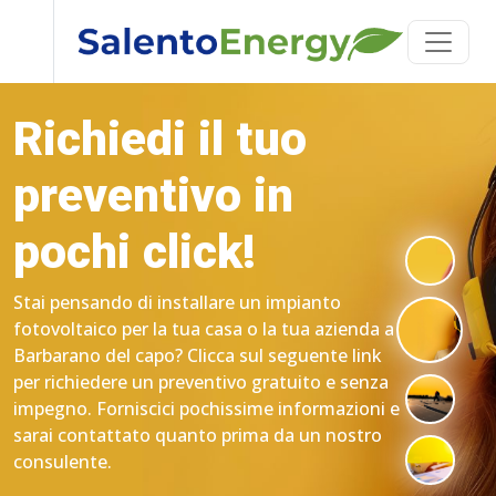
Richiedi il tuo
preventivo in
pochi click!
Stai pensando di installare un impianto
fotovoltaico per la tua casa o la tua azienda a
Barbarano del capo? Clicca sul seguente link
per richiedere un preventivo gratuito e senza
impegno. Forniscici pochissime informazioni e
sarai contattato quanto prima da un nostro
consulente.