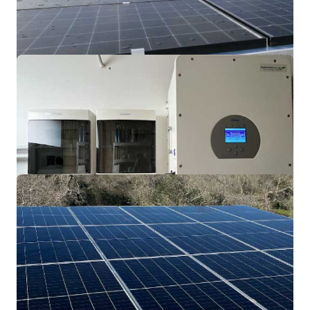
Palagiano (TA).
Impianto On Grid 38KWp con struttura
frangisole
Impianto residenziale
Castro (LE).
Impianto On Grid 8KWp con accumulo 15
kWh.
Impianto residenziale
Martano (LE).
On Grid 10KWp con accumulo 10KWh.