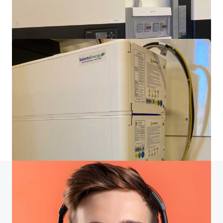
Impianto residenziale
Martano (LE).
Impianto On Grid 6KWp.
Impianto industriale
Carpignano Sal. (LE).
Impianto On Grid 20KWp.
Impianto residenziale
Martina Franca (TA). Impianto On Grid
10KWp con accumulo 10KWh.