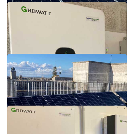
Impianto residenziale
Copertino (LE).
Impianto On Grid 6KWp con accumulo
10KWh.
Impianto industriale
Carpignano Sal. (LE). Impianto On Grid
20KWp.