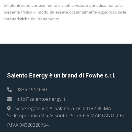
Gli utenti sono cortesemente invitati a visitare periodicamente la
presente Policy di modo da essere costantemente aggiornati sulle
caratteristiche del trattamento.
Salento Energy è un brand di Fowhe s.r.l.
0836 1911650
info@salentoenergy.it
Sede legale Via A. Salandra 18, 00187 ROMA
Sede operativa Via Assunta 19, 73025 MARTANO (LE)
P.IVA 04020220754