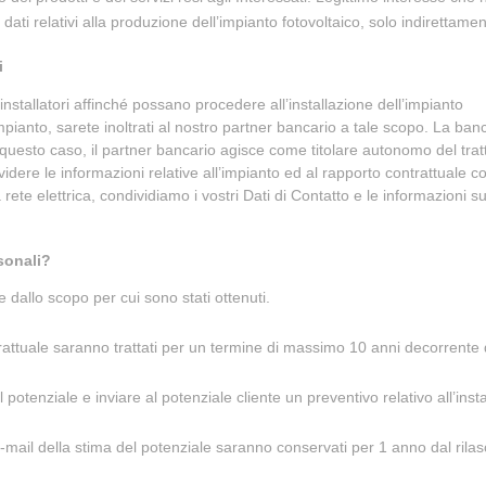
i relativi alla produzione dell’impianto fotovoltaico, solo indirettamente
i
 installatori affinché possano procedere all’installazione dell’impianto
impianto, sarete inoltrati al nostro partner bancario a tale scopo. La ban
. In questo caso, il partner bancario agisce come titolare autonomo del trat
dere le informazioni relative all’impianto ed al rapporto contrattuale con
te elettrica, condividiamo i vostri Dati di Contatto e le informazioni sull
sonali?
 dallo scopo per cui sono stati ottenuti.
ontrattuale saranno trattati per un termine di massimo 10 anni decorrente
 del potenziale e inviare al potenziale cliente un preventivo relativo all’in
-mail della stima del potenziale saranno conservati per 1 anno dal rila