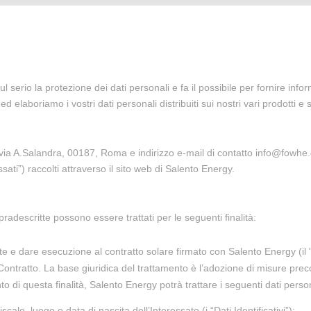
serio la protezione dei dati personali e fa il possibile per fornire infor
elaboriamo i vostri dati personali distribuiti sui nostri vari prodotti e s
 A.Salandra, 00187, Roma e indirizzo e-mail di contatto info@fowhe.com,
ssati”) raccolti attraverso il sito web di Salento Energy.
opradescritte possono essere trattati per le seguenti finalità:
ente e dare esecuzione al contratto solare firmato con Salento Energy (il "
ontratto. La base giuridica del trattamento è l’adozione di misure precon
to di questa finalità, Salento Energy potrà trattare i seguenti dati person
scale, luogo e data di nascita dell’Interessato (i “Dati Identificativi”);