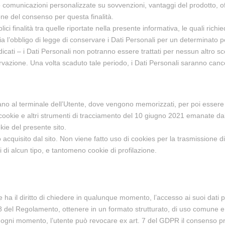
sato comunicazioni personalizzate su sovvenzioni, vantaggi del prodotto, off
ne del consenso per questa finalità.
plici finalità tra quelle riportate nella presente informativa, le quali ri
ia l’obbligo di legge di conservare i Dati Personali per un determinato 
ndicati – i Dati Personali non potranno essere trattati per nessun altro 
rvazione. Una volta scaduto tale periodo, i Dati Personali saranno cance
 inviano al terminale dell’Utente, dove vengono memorizzati, per poi essere r
cookie e altri strumenti di tracciamento del 10 giugno 2021 emanate dal
kie del presente sito.
 acquisito dal sito. Non viene fatto uso di cookies per la trasmissione 
ti di alcun tipo, e tantomeno cookie di profilazione.
 ha il diritto di chiedere in qualunque momento, l’accesso ai suoi dati per
. 18 del Regolamento, ottenere in un formato strutturato, di uso comune e 
In ogni momento, l’utente può revocare ex art. 7 del GDPR il consenso pre