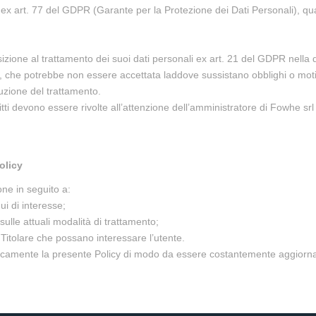
ex art. 77 del GDPR (Garante per la Protezione dei Dati Personali), qual
sizione al trattamento dei suoi dati personali ex art. 21 del GDPR nella 
za, che potrebbe non essere accettata laddove sussistano obblighi o motivi l
uzione del trattamento.
ritti devono essere rivolte all’attenzione dell’amministratore di Fowhe s
olicy
ne in seguito a:
ui di interesse;
ulle attuali modalità di trattamento;
l Titolare che possano interessare l’utente.
odicamente la presente Policy di modo da essere costantemente aggiornati