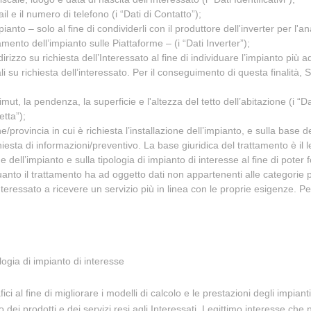
mail e il numero di telefono (i “Dati di Contatto”);
impianto – solo al fine di condividerli con il produttore dell'inverter per l
mento dell’impianto sulle Piattaforme – (i “Dati Inverter”);
dirizzo su richiesta dell’Interessato al fine di individuare l’impianto più
 su richiesta dell’interessato. Per il conseguimento di questa finalità, S
imut, la pendenza, la superficie e l'altezza del tetto dell’abitazione (i “D
etta”);
/provincia in cui è richiesta l’installazione dell’impianto, e sulla base del
iesta di informazioni/preventivo. La base giuridica del trattamento è il l
ne dell’impianto e sulla tipologia di impianto di interesse al fine di poter
 quanto il trattamento ha ad oggetto dati non appartenenti alle categorie pa
nteressato a ricevere un servizio più in linea con le proprie esigenze. P
ologia di impianto di interesse
ici al fine di migliorare i modelli di calcolo e le prestazioni degli impiant
ei prodotti e dei servizi resi agli Interessati. Legittimo interesse che non