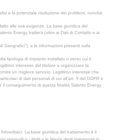
'analisi e la potenziale risoluzione dei problemi, nonché
 adatto alle sue esigenze. La base giuridica del
alento Energy tratterà (oltre ai Dati di Contatto e ai
ati Geografici”); e le informazioni presenti sulla
la tipologia di impianto installato o verso cui il
egittimo interesse del titolare a organizzare la
 fornire un migliore servizio. Legittimo interesse che
rticolari di dati personali di cui all’art. 9 del GDPR e
er il conseguimento di questa finalità Salento Energy
i fotovoltaici. La base giuridica del trattamento è il
 pregiudica i diritti e le libertà degli Interessati in