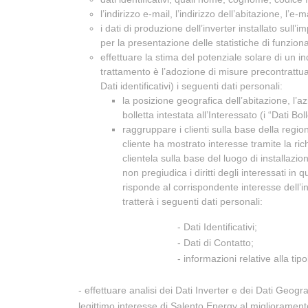
l’indirizzo e-mail, l’indirizzo dell’abitazione, l’e-
i dati di produzione dell’inverter installato sull’
per la presentazione delle statistiche di funziona
effettuare la stima del potenziale solare di un in
trattamento è l’adozione di misure precontrattuali
Dati identificativi) i seguenti dati personali:
la posizione geografica dell’abitazione, l’az
bolletta intestata all’Interessato (i “Dati Boll
raggruppare i clienti sulla base della regione
cliente ha mostrato interesse tramite la rich
clientela sulla base del luogo di installazio
non pregiudica i diritti degli interessati in
risponde al corrispondente interesse dell’i
tratterà i seguenti dati personali:
- Dati Identificativi;
- Dati di Contatto;
- informazioni relative alla tip
- effettuare analisi dei Dati Inverter e dei Dati Geograf
legittimo interesse di Salento Energy al miglioramento d