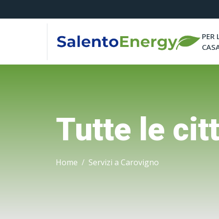
PER 
CAS
Tutte le cit
Home
Servizi a Carovigno