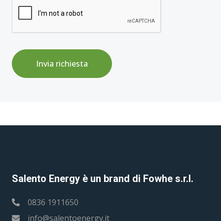
Invia richiesta
Salento Energy è un brand di Fowhe s.r.l.
0836 1911650
info@salentoenergy.it