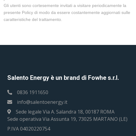
Gli utenti sono cortesemente invitati a visitare periodicamente la
presente Policy di modo da essere costantemente aggiornati sulle
caratteristiche del trattamento.
Salento Energy è un brand di Fowhe s.r.l.
0836 1911650
info@salentoenergy.it
Sede legale Via A. Salandra 18, 00187 ROMA
Sede operativa Via Assunta 19, 73025 MARTANO (LE)
P.IVA 04020220754