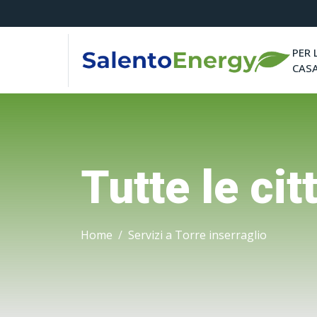
PER 
CAS
Tutte le cit
Home
Servizi a Torre inserraglio