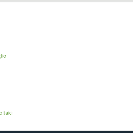
lio
oltaici